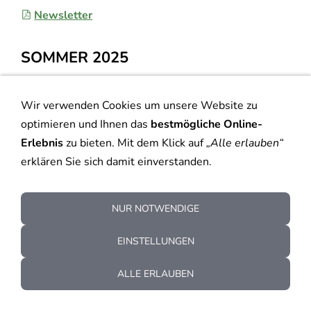
Newsletter
SOMMER 2025
Newsletter
Wir verwenden Cookies um unsere Website zu
optimieren und Ihnen das
bestmögliche Online-
Erlebnis
zu bieten. Mit dem Klick auf
„Alle erlauben“
Cookies
Datenschutz
Kontakt
Impressum
Sitemap
erklären Sie sich damit einverstanden.
Barierefreiheit
© 2017 - 2026 - Alle Rechte vorbehalten - Berufsverband
NUR NOTWENDIGE
Gemeindepädagogik in der
Ev.-Luth. Landeskirche
Sachsens
EINSTELLUNGEN
ALLE ERLAUBEN